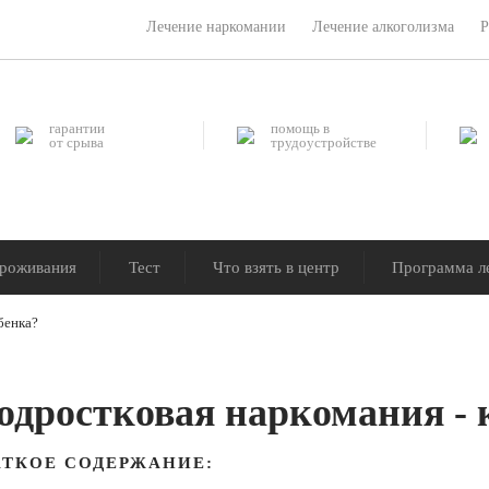
Лечение наркомании
Лечение алкоголизма
Р
гарантии
помощь в
от срыва
трудоустройстве
проживания
Тест
Что взять в центр
Программа л
бенка?
одростковая наркомания - 
АТКОЕ СОДЕРЖАНИЕ: