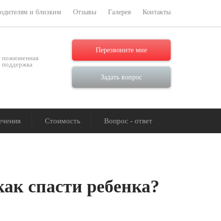
одителям и близким
Отзывы
Галерея
Контакты
Перезвоните мне
пожизненная
поддержка
Задать вопрос
ечения
Стоимость
Вопрос - ответ
как спасти ребенка?