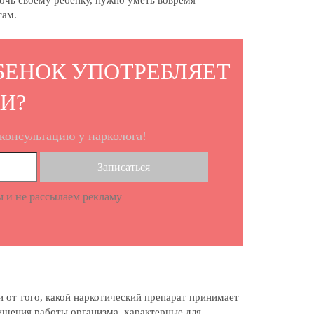
очь своему ребенку, нужно уметь вовремя
там.
ЕБЕНОК УПОТРЕБЛЯЕТ
И?
консультацию у нарколога!
 и не рассылаем рекламу
 от того, какой наркотический препарат принимает
ушения работы организма, характерные для