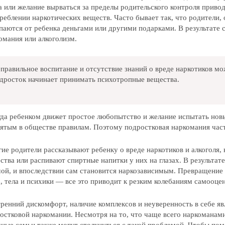
а или желание вырваться за пределы родительского контроля приво
реблении наркотических веществ. Часто бывает так, что родители,
паются от ребенка деньгами или другими подарками. В результате с
омания или алкоголизм.
правильное воспитание и отсутствие знаний о вреде наркотиков мо
дросток начинает принимать психотропные вещества.
да ребенком движет простое любопытство и желание испытать нов
ятым в обществе правилам. Поэтому подростковая наркомания час
ие родители рассказывают ребенку о вреде наркотиков и алкоголя,
ства или распивают спиртные напитки у них на глазах. В результат
ой, и впоследствии сам становится наркозависимым. Превращение 
, тела и психики — все это приводит к резким колебаниям самооцен
ренний дискомфорт, наличие комплексов и неуверенность в себе я
остковой наркомании. Несмотря на то, что чаще всего наркоманами