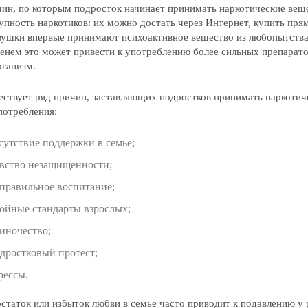
ин, по которым подросток начинает принимать наркотические веще
упность наркотиков: их можно достать через Интернет, купить пря
вушки впервые принимают психоактивное вещество из любопытства,
енем это может привести к употреблению более сильных препарато
рганизм.
ствует ряд причин, заставляющих подростков принимать наркотич
потребления:
сутствие поддержки в семье;
вство незащищенности;
правильное воспитание;
ойные стандарты взрослых;
иночество;
дростковый протест;
рессы.
статок или избыток любви в семье часто приводит к подавлению у 