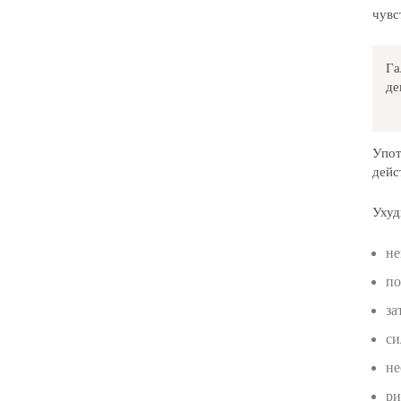
чувс
Га
де
Упот
дейс
Ухуд
не
по
за
си
не
ри