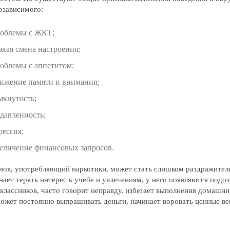
озависимого:
облемы с ЖКТ;
зкая смена настроения;
облемы с аппетитом;
ижение памяти и внимания;
мкнутость;
давленность;
рессия;
еличение финансовых запросов.
нок, употребляющий наркотики, может стать слишком раздражител
нает терять интерес к учебе и увлечениям, у него появляются подо
классников, часто говорит неправду, избегает выполнения домашни
ожет постоянно выпрашивать деньги, начинает воровать ценные ве