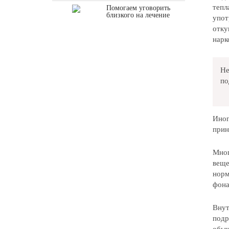
тепл
Помогаем уговорить
близкого на лечение
упот
отку
нарк
Не
по
Иног
прин
Мног
веще
норм
фона
Внут
подр