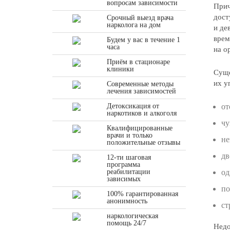
вопросам зависимости
Прич
дост
Срочный выезд врача
нарколога на дом
и де
врем
Будем у вас в течение 1
часа
на о
Приём в стационаре
клиники
Суще
их у
Современные методы
лечения зависимостей
Детоксикация от
от
наркотиков и алкоголя
чу
Квалифицированные
врачи и только
не
положительные отзывы
дв
12-ти шаговая
программа
реабилитации
од
зависимых
по
100% гарантированная
анонимность
ст
наркологическая
помощь 24/7
Недо