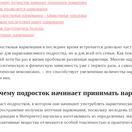
очему подросток начинает принимать наркотики
ак проявляется наркомания
одростковая наркомания - характерные признаки
акие последствия имеет наркомания
ак предупредить болезнь
ечение наркомании
остковая наркомания в последнее время встречается довольно част
ко для наркозависимого подростка, но и для всей его семьи. Как п
ей хотя бы раз в жизни пробовали различные наркотики. Многие н
ологическую и физическую зависимость уже с первого раза, а само
тически невозможно, – это способствует увеличению количества н
и них.
чему подросток начинает принимать на
аст подростков, в котором они начинают употреблять наркотические
ространение получила аптечная наркомания, поскольку молодежь (
рмации в Интернете) научилась изготавливать из определенных лек
оактивные вещества отличаются особой токсичностью и практичес