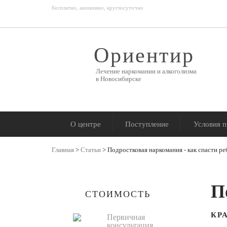
бесплатно, анонимно, круглосуточно
Ориентир
Лечение наркомании и алкоголизма
в Новосибирске
О центре
Поступление
Условия 
Главная
>
Статьи
> Подростковая наркомания - как спасти ре
П
СТОИМОСТЬ
КР
Первичная
консультация