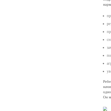
нарк
пр
ре
пр
сн
за
по
аг
ув
Ребе
начи
одно
Он м