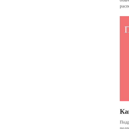
обыч
расп
Ка
Подр
подр