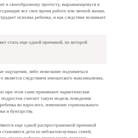
дит к своеобразному протесту, выражающемуся в
 отдающие все свое время работе или личной жизни,
традает психика ребенка, и как следствие возникает
жет стать еще одной причиной, по которой
ые ощущения, либо нежелание подчиняться
то является следствием юношеского максимализма.
 но при этом сами принимают наркотические
е подросток считает такую модель поведения
ребенка во взрослого, изменение гормонального
ки и бунтарству.
вляются еще одной распространенной причиной
 становятся дети из неблагополучных семей,