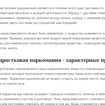
настроение кардинально меняется в течение всего дня: пассивност
екватным весельем и жаждой деятельности. Наряду с другими сим
ораживать привычка их ребенка всегда носить одежду с длинным р
нение цвета его кожи (на сероватый или бледный).
 наркозависимого может быть невнятной, у подростка появляется х
ений. Прямым доказательством подростковой наркомании является 
да для химических опытов, смолообразное вещество, сильнодейств
еток, ампул.
дростковая наркомания - характерные 
ребление определенного вида наркотических веществ сопровождает
остков, которые используют психостимуляторы, чаще всего наблюд
ниях. Наркоман практически не может усидеть на одном месте, быс
м-то одном деле.
й наркотик как героин вызывает сильную сонливость: человек в люб
ть принимать участие в разговоре. Речь наркозависимого становитс
а или постоянно говорить об одном и том же. Кожа становится сли