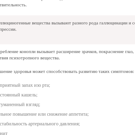
твительность.
ллюциногенные вещества вызывают разного рода галлюцинации и со
прессии.
ребление конопли вызывает расширение зрачков, покраснение глаз,
твия психотропного вещества.
шение здоровья может способствовать развитию таких симптомов:
приятный запах изо рта;
стоянный кашель;
туманенный взгляд;
льное повышение или снижение аппетита;
стабильность артериального давления;
нит