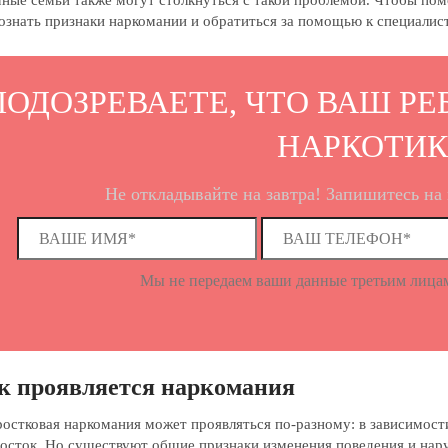
ные семьи также могут столкнуться с такой проблемой. Чтобы пом
ознать признаки наркомании и обратиться за помощью к специалис
ПОДОЗРЕВАЕТЕ, ЧТО ВАШ Р
НАРКОТИК
Не откладывайте на завтра! Запишитесь на 
Mы не передаем ваши данные третьим лицам
к проявляется наркомания
остковая наркомания может проявляться по-разному: в зависимости
осток. Но существуют общие признаки изменения поведения и нар