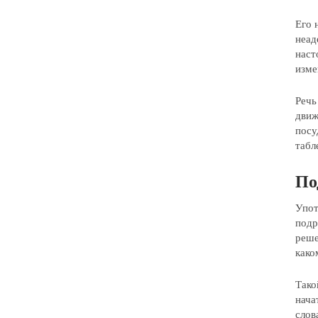
Его 
неад
наст
изме
Речь
движ
посу
табл
По
Упот
подр
реше
како
Тако
нача
слов