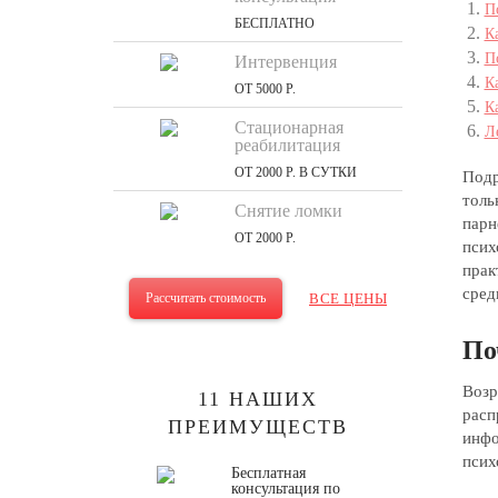
П
БЕСПЛАТНО
К
П
Интервенция
К
ОТ 5000 Р.
К
Стационарная
Л
реабилитация
ОТ 2000 Р. В СУТКИ
Подр
толь
Снятие ломки
парн
ОТ 2000 Р.
псих
прак
сред
Рассчитать стоимость
ВСЕ ЦЕНЫ
По
Возр
11 НАШИХ
расп
ПРЕИМУЩЕСТВ
инфо
псих
Бесплатная
консультация по