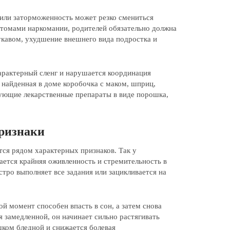
ь или заторможенность может резко смениться
птомами наркомании, родителей обязательно должна
укавом, ухудшение внешнего вида подростка и
арактерный сленг и нарушается координация
найденная в доме коробочка с маком, шприц,
ующие лекарственные препараты в виде порошка,
признаки
ся рядом характерных признаков. Так у
ается крайняя оживленность и стремительность в
тро выполняет все задания или зацикливается на
ой момент способен впасть в сон, а затем снова
я замедленной, он начинает сильно растягивать
шком бледной и снижается болевая